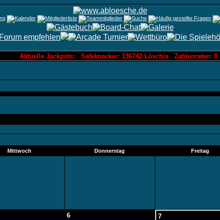
Aktuelle Jackpots: Safeknacker: 136742 Löschis Zahlenraten: 0 
Mittwoch
Donnerstag
Freitag
6
7