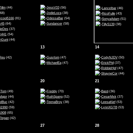
illm
(44)
JessV33
(56)
LanceIbar
(46)
68)
JodieLoza
(38)
RicoFulle
(43)
ycool5166
(81)
OdessaBar
(54)
SonyaAdam
(51)
ox45
(64)
Sundancer
(58)
Tilly5139
(38)
ieDes
(37)
n441
(54)
nGunt
(44)
13
14
nReu
(42)
GusrIom
(47)
CodyNJDV
(50)
MichaelEa
(47)
ErickPhil
(37)
RobbieHpf
(47)
ShayneCor
(44)
20
21
eTom
(49)
Freddy
(70)
Basti
(36)
ajor
(44)
RuthSpang
(52)
CesarMxk
(37)
ldBuc
(42)
TeenaBroy
(38)
LeesaKief
(53)
i1990
(59)
LynnXGTB
(53)
1908
(65)
Regan
(42)
27
28