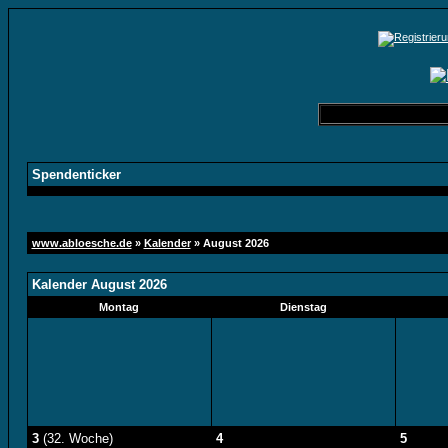
Spendenticker
www.abloesche.de
»
Kalender
» August 2026
Kalender August 2026
Montag
Dienstag
3
(32. Woche)
4
5