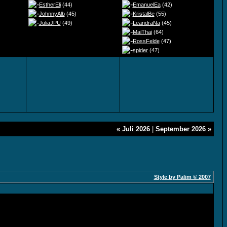
EstherEli
(44)
EmanuelEa
(42)
JohnnyAlb
(45)
KristalBe
(55)
JuliaJPU
(49)
LeandraNa
(45)
MaiThai
(64)
RossFelde
(47)
spider
(47)
« Juli 2026
|
September 2026 »
Style by Palim © 2007