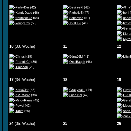
FinlayDer
(42)
DesireeKl
(42)
AlmaT
KandyDaug
(46)
RichelleE
(47)
boni
(
traumflocke
(64)
Sebastian
(51)
dadd
YoungEzs
(50)
TVJLevi
(41)
firef
Genn
Kiera
Myro
10
(33. Woche)
11
12
Chrissi
(29)
Edna06M
(49)
Lilia
FrancisCh
(39)
OpalBaugh
(46)
Timecop
(29)
17
(34. Woche)
18
19
KarlaClar
(48)
GrazynaLu
(44)
Clyd
KMTWilfre
(38)
LucaT59
(47)
DVOM
MindyRams
(45)
Gera
Pawel
(42)
Mess
Tante
(65)
sohn
Zack
24
(35. Woche)
25
26