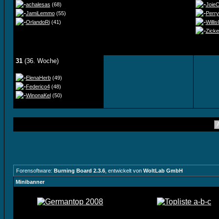
achalesas
(68)
Joie
JamiLemmo
(55)
Perry
OrlandoRi
(41)
Willi
Zick
31
(36. Woche)
ElenaHerb
(49)
Federico4
(48)
WinonaKel
(50)
Forensoftware:
Burning Board 2.3.6
, entwickelt von
WoltLab GmbH
Minibanner