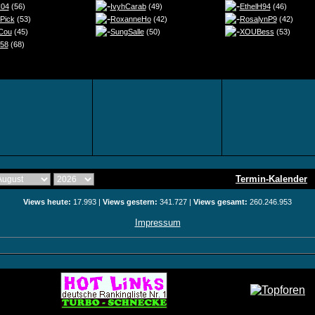
C04
(56)
IvyhCarab
(49)
EthelH94
(46)
Pick
(53)
RoxanneHo
(42)
RosalynP9
(42)
sCou
(45)
SungSalle
(50)
XOUBess
(53)
e58
(68)
Termin-Kalender
Views heute:
17.993 |
Views gestern:
341.727 |
Views gesamt:
260.246.953
Impressum