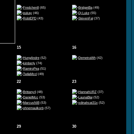
Fredchen8
(65)
BridgetBa
(49)
pukay
(46)
Dj Luke
(55)
RobtEPD
(43)
StevenFal
(37)
15
16
HungAndre
(52)
DemetraWh
(42)
kimberly
(74)
RamiroPea
(51)
TwilaMccl
(49)
22
23
Brittany4
(48)
HannahURZ
(37)
DanielMcc
(53)
LaunaBlai
(52)
MarcusNIB
(53)
xdinahcat31x
(52)
ohnemaulkorb
(57)
29
30