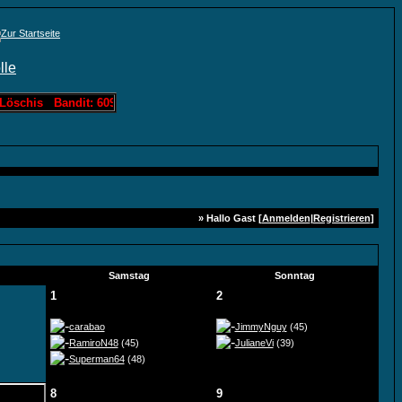
Löschis Bandit: 60963 Löschis Slotmachine: 3000 Löschis Lotto: 1214
» Hallo Gast [
Anmelden
|
Registrieren
]
Samstag
Sonntag
1
2
carabao
JimmyNguy
(45)
RamiroN48
(45)
JulianeVi
(39)
Superman64
(48)
8
9