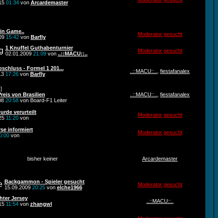
015
01:34
von
Arcardemaster
in Game..
Moderator gesucht
009
15:42
von
Barfly
1 Knuffel Guthabenturnier
Moderator gesucht
02.01.2009
21:09
von
..::MACU::..
schluss - Formel 1 201...
..::MACU::..
,
fiestafanalex
13
17:26
von
Barfly
]
reis von Brasilien
..::MACU::..
,
fiestafanalex
08
20:58
von Board-F1 Leiter
urde verurteilt
Moderator gesucht
025
11:20
von
se informiert
Moderator gesucht
0:00
von
bisher keiner
Arcardemaster
Backgammon - Spieler gesucht
Moderator gesucht
15.09.2009
20:25
von
elche1966
hter Jersey
..::MACU::..
015
11:54
von
zhangwl