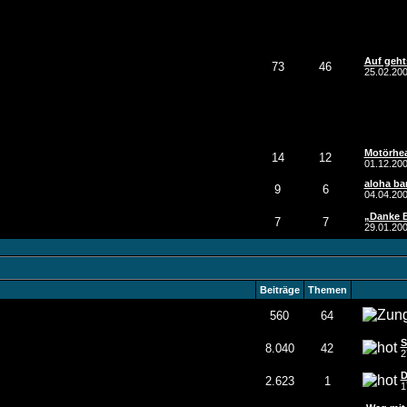
Auf geht
73
46
25.02.20
Motörhea
14
12
01.12.20
aloha ba
9
6
04.04.20
„Danke Be
7
7
29.01.20
Beiträge
Themen
560
64
S
8.040
42
2
D
2.623
1
1