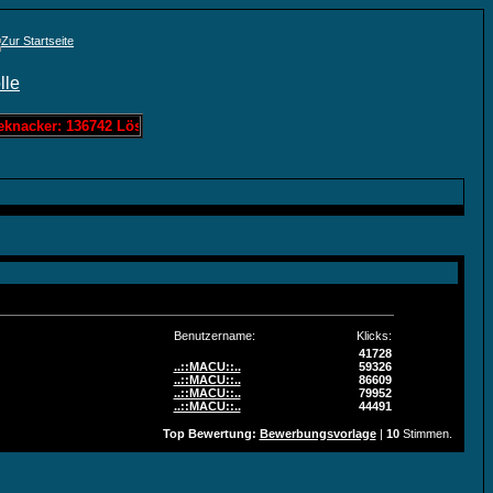
cker: 136742 Löschis Zahlenraten: 0 Löschis Bandit: 60963 Löschis S
Benutzername:
Klicks:
41728
..::MACU::..
59326
..::MACU::..
86609
..::MACU::..
79952
..::MACU::..
44491
Top Bewertung:
Bewerbungsvorlage
|
10
Stimmen.