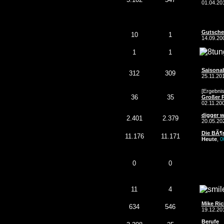
01.04.2
Gutsche
10
1
14.09.2
1
1
Saisonab
312
309
25.11.20
[Ergebnis
36
35
Großer P
02.11.20
digger w
2.401
2.379
20.05.2
Die BÃ¶r
11.176
11.171
Heute
,
0
0
0
11
4
Mike Ric
634
546
19.12.2
Berufe