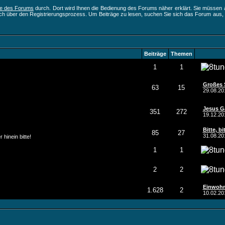
fe des Forums
durch. Dort wird Ihnen die Bedienung des Forums näher erklärt. Sie müssen 
ich über den Registrierungsprozess. Um Beiträge zu lesen, suchen Sie sich das Forum aus, das
Beiträge
Themen
1
1
Großes 
63
15
29.08.2
Jesus Ga
351
272
19.12.2
Bitte, bi
85
27
31.08.2
hinein bitte!
1
1
2
2
Einwohn
1.628
2
10.02.2