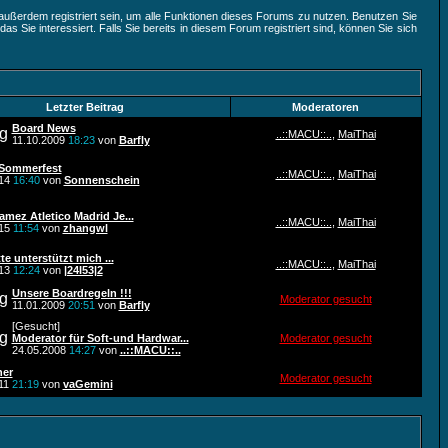
außerdem registriert sein, um alle Funktionen dieses Forums zu nutzen. Benutzen Sie
 Sie interessiert. Falls Sie bereits in diesem Forum registriert sind, können Sie sich
Letzter Beitrag
Moderatoren
Board News
..::MACU::..
,
MaiThai
11.10.2009
18:23
von
Barfly
Sommerfest
..::MACU::..
,
MaiThai
014
16:40
von
Sonnenschein
mez Atletico Madrid Je...
..::MACU::..
,
MaiThai
015
11:54
von
zhangwl
tte unterstützt mich ...
..::MACU::..
,
MaiThai
013
12:24
von
|24I53|2
Unsere Boardregeln !!!
Moderator gesucht
11.01.2009
20:51
von
Barfly
[Gesucht]
Moderator für Soft-und Hardwar...
Moderator gesucht
24.05.2008
14:27
von
..::MACU::..
er
Moderator gesucht
011
21:19
von
vaGemini