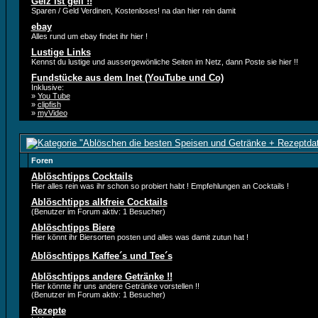
Geiz ist geil !!
Sparen / Geld Verdinen, Kostenloses! na dan hier rein damit
ebay
Alles rund um ebay findet ihr hier !
Lustige Links
Kennst du lustige und aussergewönliche Seiten im Netz, dann Poste sie hier !!
Fundstücke aus dem Inet (YouTube und Co)
Inklusive:
»
You Tube
»
clipfish
»
myVideo
Foren
Ablöschtipps Cocktails
Hier alles rein was ihr schon so probiert habt ! Empfehlungen an Cocktails !
Ablöschtipps alkfreie Cocktails
(Benutzer im Forum aktiv: 1 Besucher)
Ablöschtipps Biere
Hier könnt ihr Biersorten posten und alles was damit zutun hat !
Ablöschtipps Kaffee´s und Tee´s
Ablöschtipps andere Getränke !!
Hier könnte ihr uns andere Getränke vorstellen !!
(Benutzer im Forum aktiv: 1 Besucher)
Rezepte