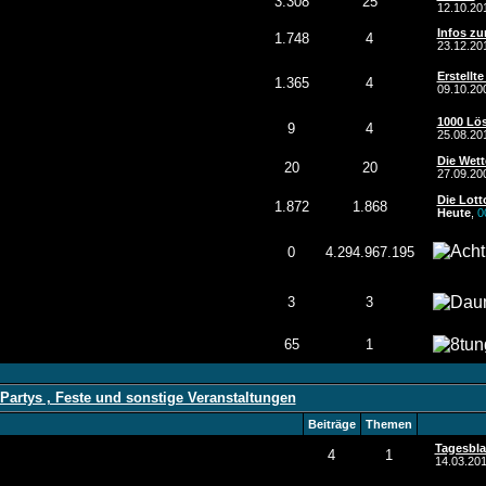
3.308
25
12.10.2
Infos zu
1.748
4
23.12.2
Erstellte
1.365
4
09.10.2
1000 Lös
9
4
25.08.2
Die Wett
20
20
27.09.2
Die Lott
1.872
1.868
Heute
,
0
0
4.294.967.195
3
3
65
1
Partys , Feste und sonstige Veranstaltungen
Beiträge
Themen
Tagesbla
4
1
14.03.20