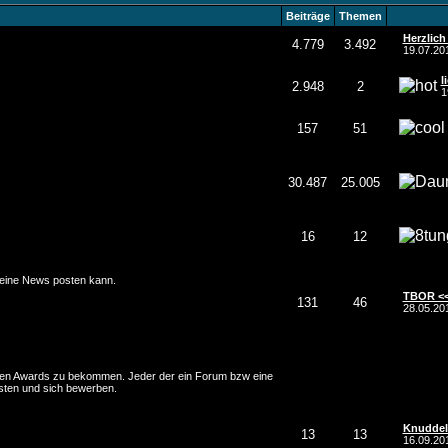
Beiträge
Themen
Herzlich
4.779
3.492
19.07.2
l
2.948
2
1
157
51
30.487
25.005
16
12
seine News posten kann.
TBOR <<
131
46
28.05.20
nen Awards zu bekommen. Jeder der ein Forum bzw eine
sten und sich bewerben.
Knuddela
13
13
16.09.2