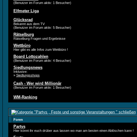
(Benutzer im Forum aktiv: 1 Besucher)
Elfmeter Liga
Glücksrad
Bekannt aus dem TV
(Benutzer im Forum aktiv: 5 Besucher)
Rätselburg
Rätselburg Fragen und Ergebnisse
Wettbüro
Hier gibt es alle Infos zum Wettbüro !
Board Lottozahlen
(Benutzer im Forum aktiv: 4 Besucher)
Siedlungsnews
Inklusive:
»
Siedlungsshops
Cash - Wer wird Millionär
(Benutzer im Forum aktiv: 1 Besucher)
WM-Ranking
Foren
Partys
Hier könnt ihr euch drüber aus lassen wo man am besten einen Ablöschen kann !