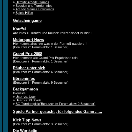
»
Defekte Arcade Games
»
Session und Turnier Infos
»
Arcade Games Downloads
»
Spiele Hilfen
Gutscheingame
Knuffel
Alle Infos zu Knuffel und Knuffelturnieren findet ihr hier !!
Motorsport News
Hier kommt alles rein was in der Formel1 passiert !!!
(Benutzer im Forum aktiv: 1 Besucher)
Grand Prix 2008
Hier kommen alle Grand Prix Ergebnisse rein
(Benutzer im Forum aktiv: 1 Besucher)
Räuber unter sich
(Benutzer im Forum aktiv: 6 Besucher)
Börseninfos
(Benutzer im Forum aktiv: 9 Besucher)
Backgammon
Inklusive:
»
User vs. User
»
User vs. KI Spiele
»
BG Turnierspiele(Benutzer im Forum aktiv: 2 Besucher)
Spiele Partner gesucht , für folgendes Game ......
Kick Tipp News
(Benutzer im Forum aktiv: 3 Besucher)
Die Wortkette