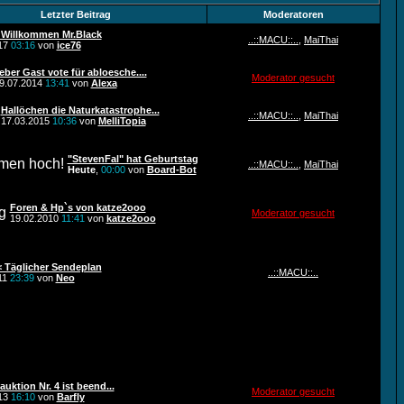
Letzter Beitrag
Moderatoren
 Willkommen Mr.Black
..::MACU::..
,
MaiThai
017
03:16
von
ice76
ieber Gast vote für abloesche....
Moderator gesucht
9.07.2014
13:41
von
Alexa
Hallöchen die Naturkatastrophe...
..::MACU::..
,
MaiThai
17.03.2015
10:36
von
MelliTopia
"StevenFal" hat Geburtstag
..::MACU::..
,
MaiThai
Heute
,
00:00
von
Board-Bot
Foren & Hp`s von katze2ooo
Moderator gesucht
19.02.2010
11:41
von
katze2ooo
 Täglicher Sendeplan
..::MACU::..
11
23:39
von
Neo
uktion Nr. 4 ist beend...
Moderator gesucht
013
16:10
von
Barfly