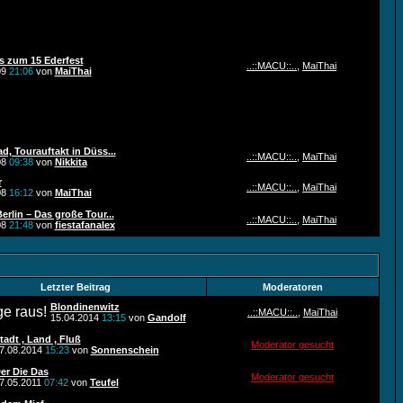
s zum 15 Ederfest
..::MACU::..
,
MaiThai
09
21:06
von
MaiThai
d, Tourauftakt in Düss...
..::MACU::..
,
MaiThai
08
09:38
von
Nikkita
r
..::MACU::..
,
MaiThai
08
16:12
von
MaiThai
rlin – Das große Tour...
..::MACU::..
,
MaiThai
08
21:48
von
fiestafanalex
Letzter Beitrag
Moderatoren
Blondinenwitz
..::MACU::..
,
MaiThai
15.04.2014
13:15
von
Gandolf
tadt , Land , Fluß
Moderator gesucht
7.08.2014
15:23
von
Sonnenschein
er Die Das
Moderator gesucht
7.05.2011
07:42
von
Teufel