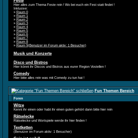
Feste
Hier alles zum Thema Feste rein ! Wo bei euch ein Fest statt findet !
Inklusive:
»
Raum 0
»
Raum 1
»
Raum 2
»
Raum 3
»
Raum 4
»
Raum 5
»
Raum 6
»
Raum 7
»
Raum 8
»
Raum 9(Benutzer im Forum aktiv: 1 Besucher)
Musik und Konzerte
Disco und Bistros
Hier könnt ihr Discos und Bistros aus eurer Region Vostellen !
Comedy
Hier bitte alles rein was mit Comedy zu tun hat !
Fun Themen Bereich
Foren
Witze
Kennt ihr einen oder habt ihr einen guten gehört dann bitte hier rein
Rätselecke
Rätselecke und Wortspiele werde ihr hier finden !
Textketten
(Benutzer im Forum aktiv: 1 Besucher)