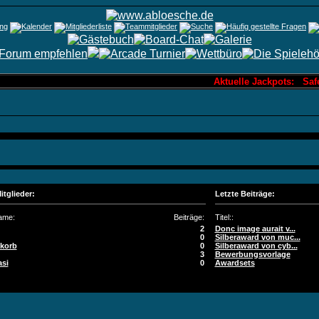
Aktuelle Jackpots: Safekna
itglieder:
Letzte Beiträge:
ame:
Beiträge:
Titel::
2
Donc image aurait v...
0
Silberaward von muc...
korb
0
Silberaward von cyb...
3
Bewerbungsvorlage
si
0
Awardsets