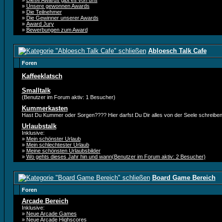
»
Diese Awards gibt es von uns
»
Unsere gewonnen Awards
»
Die Teilnehmer
»
Die Gewinner unserer Awards
»
Award Jury
»
Bewerbungen zum Award
Abloesch Talk Cafe
Foren
Kaffeeklatsch
Smalltalk
(Benutzer im Forum aktiv: 1 Besucher)
Kummerkasten
Hast Du Kummer oder Sorgen???? Hier darfst Du Dir alles von der Seele schreiben.
Urlaubstalk
Inklusive:
»
Mein schönster Urlaub
»
Mein schlechtester Urlaub
»
Meine schönsten Urlaubsbilder
»
Wo gehts dieses Jahr hin und wann(Benutzer im Forum aktiv: 2 Besucher)
Board Game Bereich
Foren
Arcade Bereich
Inklusive:
»
Neue Arcade Games
»
Neue Arcade Highscores