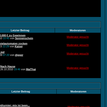
Letzter Beitrag
Moderatoren
50.000 € zu Gewinnen
Moderator gesucht
010
10:45
von
Sonnenschein
Spielautomaten zocken
Moderator gesucht
15
22:29
von
Kaiser
Lied
Moderator gesucht
009
07:20
von
digger
Nach Hause
Moderator gesucht
26.10.2010
19:46
von
MaiThai
Letzter Beitrag
Moderatoren
dturnier: mix ist been...
Moderator gesucht