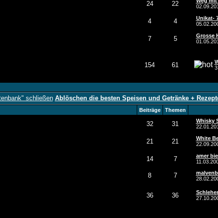
Weg mit
24
22
02.09.2
Unikat- 
4
4
05.02.2
Grosse 
7
5
01.05.2
W
154
61
3
Ablöschen die besten Speisen und Getränke + Rezep
Beiträge
Themen
Whisky 
32
31
22.01.20
White Be
21
21
22.09.2
amer bie
14
7
11.03.20
malvenb
8
7
28.02.2
Schlehe
36
36
27.10.2