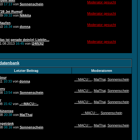
 dem Mief
Moderator gesucht
010
17:13
von
Sonnenschein
728 Jet Rumpf
Moderator gesucht
009
09:33
von
Nikkita
Haufen
Moderator gesucht
010
16:34
von
donna
as ist gerade dein(e) Lieblin...
Moderator gesucht
1.08.2013
16:45
von
|24I53|2
tdatenbank
Letzter Beitrag
Moderatoren
Sour
..::MACU::..
,
MaiThai
,
Sonnenschein
11
10:33
von
donna
rry
..::MACU::..
,
MaiThai
,
Sonnenschein
008
13:54
von
Sonnenschein
r
..::MACU::..
,
MaiThai
,
Sonnenschein
08
15:42
von
..::MACU::..
lütentee
..::MACU::..
,
Sonnenschein
008
20:38
von
MaiThai
ngetränk
..::MACU::..
,
MaiThai
,
Sonnenschein
008
08:16
von
Sonnenschein