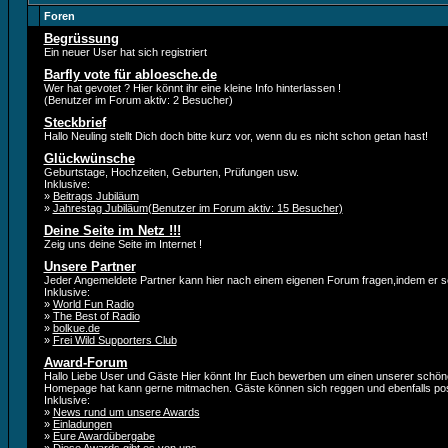
Foren
Begrüssung
Ein neuer User hat sich registriert
Barfly vote für abloesche.de
Wer hat gevotet ? Hier könnt ihr eine kleine Info hinterlassen !
(Benutzer im Forum aktiv: 2 Besucher)
Steckbrief
Hallo Neuling stellt Dich doch bitte kurz vor, wenn du es nicht schon getan hast!
Glückwünsche
Geburtstage, Hochzeiten, Geburten, Prüfungen usw.
Inklusive:
»
Beitrags Jubiläum
»
Jahrestag Jubiläum(Benutzer im Forum aktiv: 15 Besucher)
Deine Seite im Netz !!!
Zeig uns deine Seite im Internet !
Unsere Partner
Jeder Angemeldete Partner kann hier nach einem eigenen Forum fragen,indem er 
Inklusive:
»
World Fun Radio
»
The Best of Radio
»
bolkue.de
»
Frei Wild Supporters Club
Award-Forum
Hallo Liebe User und Gäste Hier könnt Ihr Euch bewerben um einen unserer schö
Homepage hat kann gerne mitmachen. Gäste können sich reggen und ebenfalls po
Inklusive:
»
News rund um unsere Awards
»
Einladungen
»
Eure Awardübergabe