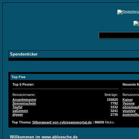
Spendenticker
Top Five
Top 5 Poster:
Neueste M
Benutzername:
Beiträge:
Benutzern
Arcardemaster
155825
Kaiser
Sonnenschein
7792
Yvonne
Teufel
3332
ohnemaul
vaGemini
3241
younivy
digger
2735
pummelha
Top Thema:
Silberaward von cybisgameportal.de
|
86609
Klicks.
Willkommen im www.abloesche.de