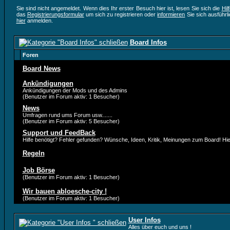
Sie sind nicht angemeldet. Wenn dies Ihr erster Besuch hier ist, lesen Sie sich die
Hil
das
Registrierungsformular
um sich zu registrieren oder
informieren
Sie sich ausführl
hier
anmelden.
Board Infos
Foren
Board News
Ankündigungen
Ankündigungen der Mods und des Admins
(Benutzer im Forum aktiv: 1 Besucher)
News
Umfragen rund ums Forum usw.......
(Benutzer im Forum aktiv: 5 Besucher)
Support und FeedBack
Hilfe benötigt? Fehler gefunden? Wünsche, Ideen, Kritik, Meinungen zum Board! Hier 
Regeln
Job Börse
(Benutzer im Forum aktiv: 1 Besucher)
Wir bauen abloesche-city !
(Benutzer im Forum aktiv: 1 Besucher)
User Infos
Alles über euch und uns !