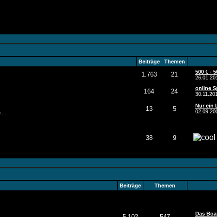
Beiträge
Themen
500 € - 
1.763
21
26.01.2
online 
164
24
30.11.20
Nur ein 
13
5
02.09.2
....
38
9
Beiträge
Themen
Das Boar
5.102
547