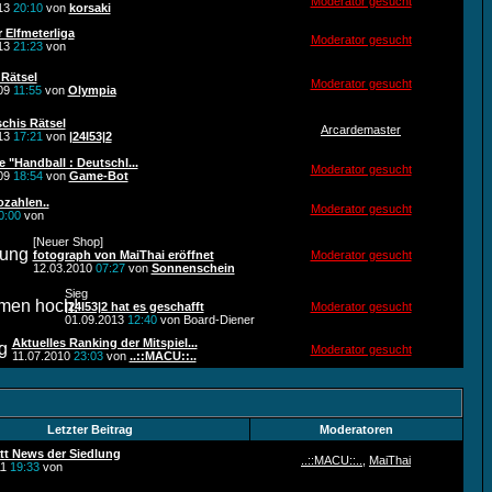
Moderator gesucht
013
20:10
von
korsaki
r Elfmeterliga
Moderator gesucht
013
21:23
von
 Rätsel
Moderator gesucht
009
11:55
von
Olympia
chis Rätsel
Arcardemaster
013
17:21
von
|24I53|2
e "Handball : Deutschl...
Moderator gesucht
009
18:54
von
Game-Bot
ozahlen..
Moderator gesucht
0:00
von
[Neuer Shop]
fotograph von MaiThai eröffnet
Moderator gesucht
12.03.2010
07:27
von
Sonnenschein
Sieg
|24I53|2 hat es geschafft
Moderator gesucht
01.09.2013
12:40
von Board-Diener
Aktuelles Ranking der Mitspiel...
Moderator gesucht
11.07.2010
23:03
von
..::MACU::..
Letzter Beitrag
Moderatoren
tt News der Siedlung
..::MACU::..
,
MaiThai
11
19:33
von