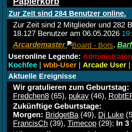
Papierkorb
Zur Zeit sind 284 Benutzer online.
Zur Zeit sind 2 Mitglieder und 28
18.127 Benutzer am 06.05.2026
19
Arcardemaster
,
Barf
Useronline Legende:
Administrato
Kochfee
|
wbb-User
|
Arcade User
Aktuelle Ereignisse
Wir gratulieren zum Geburtstag:
Fredchen8
(65),
pukay
(46),
RobtE
Zukünftige Geburtstage:
Morgen:
BridgetBa
(49),
Dj Luke
(5
FrancisCh
(39),
Timecop
(29);
In 3