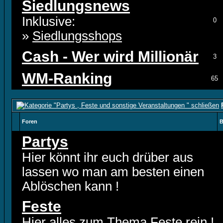
Siedlungsnews
Inklusive:
0
»
Siedlungsshops
Cash - Wer wird Millionär
3
WM-Ranking
65
Foren
B
Partys
Hier könnt ihr euch drüber aus
lassen wo man am besten einen
Ablöschen kann !
Feste
Hier alles zum Thema Feste rein !