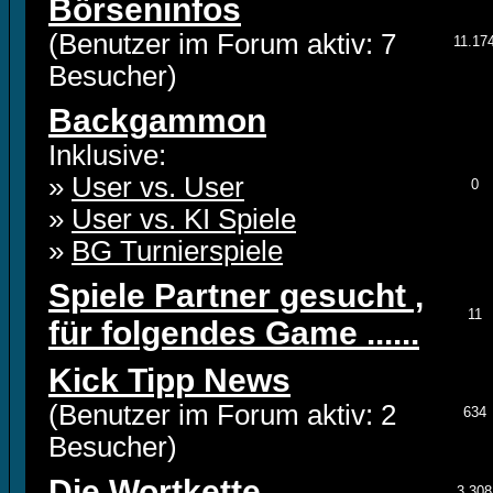
Börseninfos
(Benutzer im Forum aktiv: 7
11.17
Besucher)
Backgammon
Inklusive:
»
User vs. User
0
»
User vs. KI Spiele
»
BG Turnierspiele
Spiele Partner gesucht ,
11
für folgendes Game ......
Kick Tipp News
(Benutzer im Forum aktiv: 2
634
Besucher)
Die Wortkette
3.308