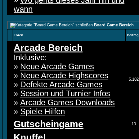
»
Wo gehts dieses Jahr hin und
wann
Board Game Bereich
Foren
Beiträg
Arcade Bereich
Inklusive:
»
Neue Arcade Games
»
Neue Arcade Highscores
5.102
»
Defekte Arcade Games
»
Session und Turnier Infos
»
Arcade Games Downloads
»
Spiele Hilfen
Gutscheingame
10
Knuffel