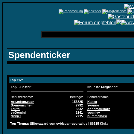
Spendenticker
Top Five
Top 5 Poster:
Neueste Mitglieder:
Benutzername:
Beiträge:
Benutzername:
Arcardemaster
155825
Kaiser
Sonnenschein
7792
Yvonne
Teufel
3332
ohnemaulkorb
vaGemini
3241
younivy
digger
2735
pummelhasi
Top Thema:
Silberaward von cybisgameportal.de
|
86515
Klicks.