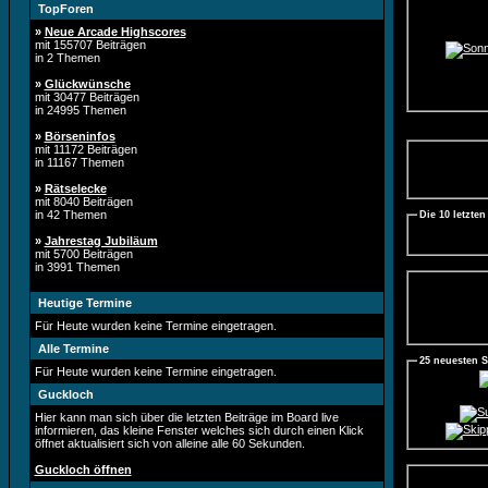
TopForen
»
Neue Arcade Highscores
mit 155707 Beiträgen
in 2 Themen
»
Glückwünsche
mit 30477 Beiträgen
in 24995 Themen
»
Börseninfos
mit 11172 Beiträgen
in 11167 Themen
»
Rätselecke
mit 8040 Beiträgen
in 42 Themen
Die 10 letzte
»
Jahrestag Jubiläum
mit 5700 Beiträgen
in 3991 Themen
Heutige Termine
Für Heute wurden keine Termine eingetragen.
Alle Termine
25 neuesten 
Für Heute wurden keine Termine eingetragen.
Guckloch
Hier kann man sich über die letzten Beiträge im Board live
informieren, das kleine Fenster welches sich durch einen Klick
öffnet aktualisiert sich von alleine alle 60 Sekunden.
Guckloch öffnen