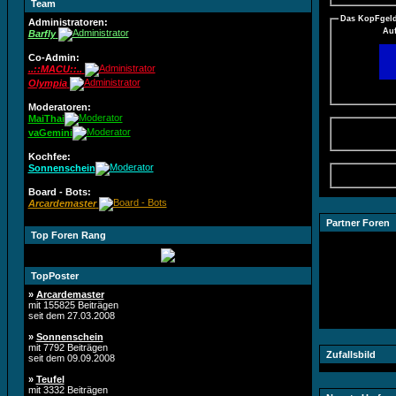
Team
Das KopFgeld
Administratoren:
Auf
Barfly
Co-Admin:
..::MACU::..
Olympia
Moderatoren:
MaiThai
vaGemini
Kochfee:
Sonnenschein
Board - Bots:
Arcardemaster
Partner Foren
Top Foren Rang
TopPoster
»
Arcardemaster
mit 155825 Beiträgen
seit dem 27.03.2008
»
Sonnenschein
mit 7792 Beiträgen
Zufallsbild
seit dem 09.09.2008
»
Teufel
mit 3332 Beiträgen