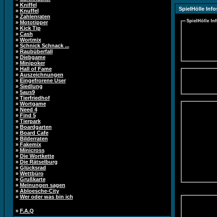
»
Kniffel
SpielHölle Info
»
Knuffel
»
Zahlenraten
SpielHölle In
»
Mototipper
»
Kick Tip
»
Cash
»
Wortmix
»
Schnick Schnack ...
»
Raubüberfall
»
Diebgame
»
Minipoker
»
Hall of Fame
»
Auszeichnungen
»
Eingefrorene User
»
Siedlung
»
5aus9
»
Tierfriedhof
»
Wortgame
»
Need 4
»
Find 5
»
Tierpark
»
Boardgarten
»
Board Cafe
»
Bilderraten
»
Fakemix
»
Minicross
»
Die Wortkette
»
Die Rätselburg
»
Glücksrad
»
Wettbüro
»
Grußkarte
»
Meinungen sagen
»
Abloesche-City
»
Wer oder was bin ich
»
F.A.Q