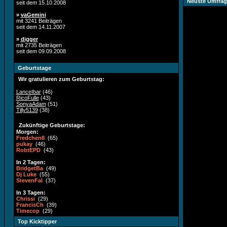
Neuste Umfrag
seit dem 15.10.2008
»
vaGemini
mit 3241 Beiträgen
seit dem 14.11.2007
»
digger
mit 2735 Beiträgen
seit dem 09.09.2008
Geburtstage
Wir gratulieren zum Geburtstag:
LanceIbar
(46)
RicoFulle
(43)
SonyaAdam
(51)
Tilly5139
(38)
Zukünftige Geburtstage:
Morgen:
Fredchen8
(65)
pukay
(46)
RobtEPD
(43)
In 2 Tagen:
BridgetBa
(49)
Dj Luke
(55)
StevenFal
(37)
In 3 Tagen:
Chrissi
(29)
FrancisCh
(39)
Timecop
(29)
Top Kicktipper