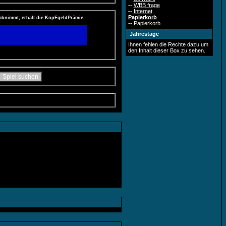
--
WBB frage
--
Internet
Papierkorb
 abnimmt, erhält die KopFgeldPrämie.
--
Papierkorb
Jahrestage
Ihnen fehlen die Rechte dazu um
den Inhalt dieser Box zu sehen.