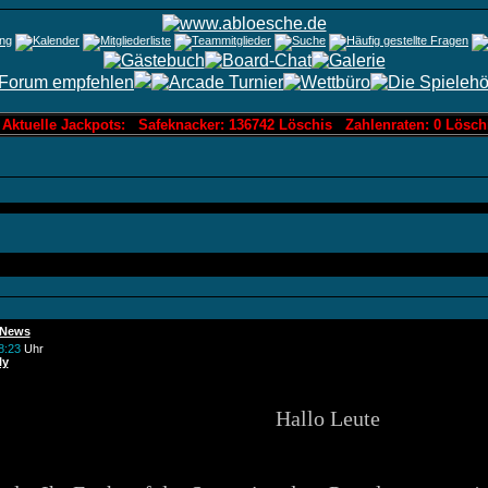
elle Jackpots: Safeknacker: 136742 Löschis Zahlenraten: 0 Löschis B
 News
8:23
Uhr
ly
Hallo Leute