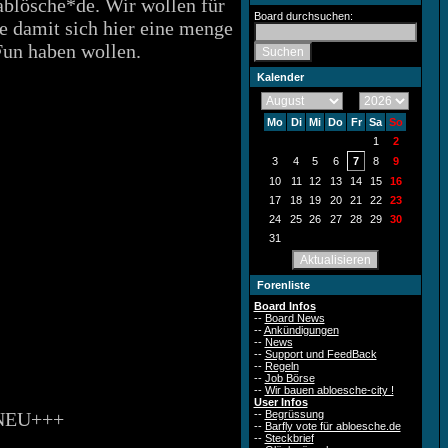
ablösche*de. Wir wollen für
Board durchsuchen:
e damit sich hier eine menge
Fun haben wollen.
Kalender
Mo
Di
Mi
Do
Fr
Sa
So
1
2
:
3
4
5
6
7
8
9
10
11
12
13
14
15
16
17
18
19
20
21
22
23
24
25
26
27
28
29
30
31
Forenliste
Board Infos
--
Board News
--
Ankündigungen
--
News
--
Support und FeedBack
--
Regeln
--
Job Börse
--
Wir bauen abloesche-city !
User Infos
+NEU+++
--
Begrüssung
--
Barfly vote für abloesche.de
--
Steckbrief