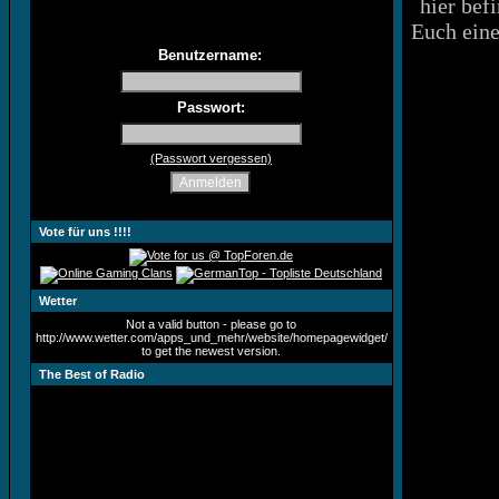
hier bef
Euch eine
Benutzername:
Passwort:
(Passwort vergessen)
Vote für uns !!!!
Wetter
Not a valid button - please go to
http://www.wetter.com/apps_und_mehr/website/homepagewidget/
to get the newest version.
The Best of Radio