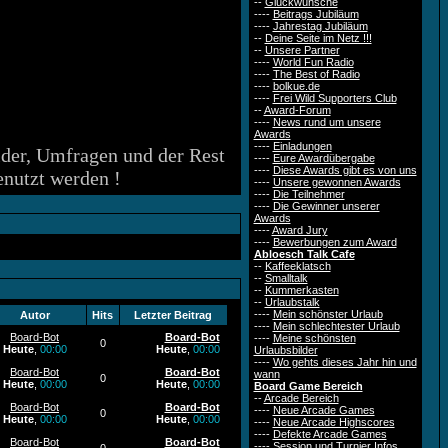
--
Glückwünsche
----
Beitrags Jubiläum
----
Jahrestag Jubiläum
--
Deine Seite im Netz !!!
--
Unsere Partner
----
World Fun Radio
----
The Best of Radio
----
bolkue.de
----
Frei Wild Supporters Club
--
Award-Forum
----
News rund um unsere
Awards
----
Einladungen
lder, Umfragen und der Rest
----
Eure Awardübergabe
----
Diese Awards gibt es von uns
enutzt werden !
----
Unsere gewonnen Awards
----
Die Teilnehmer
----
Die Gewinner unserer
Awards
----
Award Jury
----
Bewerbungen zum Award
Abloesch Talk Cafe
--
Kaffeeklatsch
--
Smalltalk
--
Kummerkasten
--
Urlaubstalk
----
Mein schönster Urlaub
Autor
Hits
Letzter Beitrag
----
Mein schlechtester Urlaub
Board-Bot
Board-Bot
----
Meine schönsten
0
Heute
,
00:00
Heute
,
00:00
Urlaubsbilder
----
Wo gehts dieses Jahr hin und
Board-Bot
Board-Bot
wann
0
Heute
,
00:00
Heute
,
00:00
Board Game Bereich
--
Arcade Bereich
Board-Bot
Board-Bot
----
Neue Arcade Games
0
Heute
,
00:00
Heute
,
00:00
----
Neue Arcade Highscores
----
Defekte Arcade Games
Board-Bot
Board-Bot
----
Session und Turnier Infos