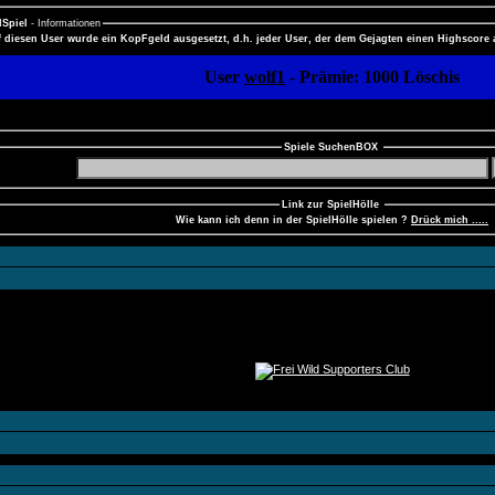
Spiel
- Informationen
 diesen User wurde ein KopFgeld ausgesetzt, d.h. jeder User, der dem Gejagten einen Highscore
User
wolf1
- Prämie: 1000 Löschis
Spiele SuchenBOX
Link zur SpielHölle
Wie kann ich denn in der SpielHölle spielen ?
Drück mich .....