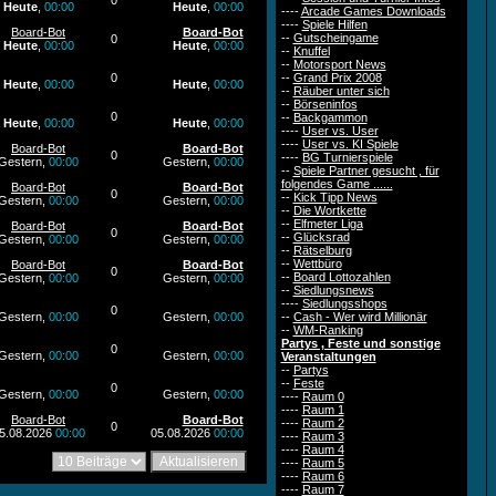
0
Heute
,
00:00
Heute
,
00:00
----
Arcade Games Downloads
----
Spiele Hilfen
Board-Bot
Board-Bot
--
Gutscheingame
0
Heute
,
00:00
Heute
,
00:00
--
Knuffel
--
Motorsport News
0
--
Grand Prix 2008
Heute
,
00:00
Heute
,
00:00
--
Räuber unter sich
--
Börseninfos
0
--
Backgammon
Heute
,
00:00
Heute
,
00:00
----
User vs. User
----
User vs. KI Spiele
Board-Bot
Board-Bot
0
----
BG Turnierspiele
Gestern,
00:00
Gestern,
00:00
--
Spiele Partner gesucht , für
folgendes Game ......
Board-Bot
Board-Bot
0
--
Kick Tipp News
Gestern,
00:00
Gestern,
00:00
--
Die Wortkette
--
Elfmeter Liga
Board-Bot
Board-Bot
0
--
Glücksrad
Gestern,
00:00
Gestern,
00:00
--
Rätselburg
--
Wettbüro
Board-Bot
Board-Bot
0
--
Board Lottozahlen
Gestern,
00:00
Gestern,
00:00
--
Siedlungsnews
----
Siedlungsshops
0
Gestern,
00:00
Gestern,
00:00
--
Cash - Wer wird Millionär
--
WM-Ranking
Partys , Feste und sonstige
0
Gestern,
00:00
Gestern,
00:00
Veranstaltungen
--
Partys
--
Feste
0
Gestern,
00:00
Gestern,
00:00
----
Raum 0
----
Raum 1
Board-Bot
Board-Bot
----
Raum 2
0
5.08.2026
00:00
05.08.2026
00:00
----
Raum 3
----
Raum 4
----
Raum 5
----
Raum 6
----
Raum 7