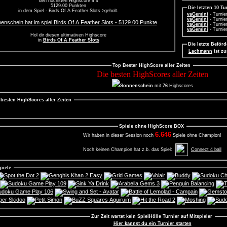
den höchsten Highscore mit
Sonnenschein
, 1
Olympia
- Turnier
5129.00 Punkten
Die letzten 10 T
Sonnenschein
, 1
vaGemini
- Turni
in dem Spiel - Birds Of A Feather Slots >geholt.
Sonnenschein
, 1
vaGemini
- Turni
Sonnenschein
, 1
vaGemini
- Turni
vaGemini
- Turni
Hol dir diesen ultimativen Highscore
in
Birds Of A Feather Slots
Die letzte Beför
Lachmann
ist z
Top Bester HighScore aller Zeiten
Die besten HighScores aller Zeiten
Sonnenschein
mit
76
Highscores
n besten HighScores aller Zeiten
Spiele ohne HighScore BOX
6.646
Wir haben in dieser Session noch
Spiele ohne Champion!
Noch keinen Champion hat z.b. das Spiel:
Connect 4 ball
Spiele
Zur Zeit wartet kein SpielHölle Turnier auf Mitspieler
Hier kannst du ein Turnier starten