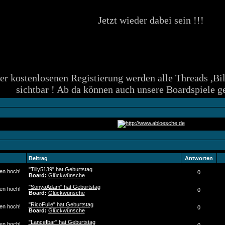
Jetzt wieder dabei sein !!!
er kostenlosenen Registierung werden alle Threads ,Bi
sichtbar ! Ab da können auch unsere Boardspiele g
Beitrag
Antworten
"Tilly5139" hat Geburtstag
0
Board:
Glückwünsche
"SonyaAdam" hat Geburtstag
0
Board:
Glückwünsche
"RicoFulle" hat Geburtstag
0
Board:
Glückwünsche
"LanceIbar" hat Geburtstag