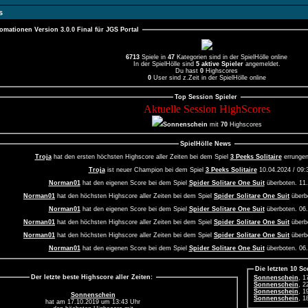
s
fomationen Version 3.0.0 Final für JGS Portal
6713
Spiele
in
47
Kategorien sind in der SpielHölle online
In der SpielHölle sind
5 aktive Spieler
angemeldet.
Du hast
0
Highscores
0
User sind z.Zeit in der SpielHölle online
Top Session Spieler
Aktuelle Session HighScores
Sonnenschein
mit
70
Highscores
SpielHölle News
Troja
hat den ersten höchsten Highscore aller Zeiten bei dem Spiel
3 Peeks Solitaire
Troja
ist neuer Champion bei dem Spiel
3 Peeks Solitaire
10.04.2024 / 09:
Norman01
hat den eigenen Score bei dem Spiel
Spider Solitare One Suit
über
Norman01
hat den höchsten Highscore aller Zeiten bei dem Spiel
Spider Solitare One Suit
Norman01
hat den eigenen Score bei dem Spiel
Spider Solitare One Suit
über
Norman01
hat den höchsten Highscore aller Zeiten bei dem Spiel
Spider Solitare One Suit
Norman01
hat den höchsten Highscore aller Zeiten bei dem Spiel
Spider Solitare One Suit
Norman01
hat den eigenen Score bei dem Spiel
Spider Solitare One Suit
über
Norman01
hat den eigenen Score bei dem Spiel
Spider Solitare One Suit
über
Die letzten 10 S
Sonnenschein
, 1
Norman01
hat den höchsten Highscore aller Zeiten bei dem Spiel
Spider Solitare One Suit
Der letzte beste Highscore aller Zeiten:
Sonnenschein
, 2
Sonnenschein
, 1
Sonnenschein
, 1
Sonnenschein
Sonnenschein
, 1
vaGemini
- Turni
hat am 17.10.2019 um 13:43 Uhr
Sonnenschein
, 1
vaGemini
- Turni