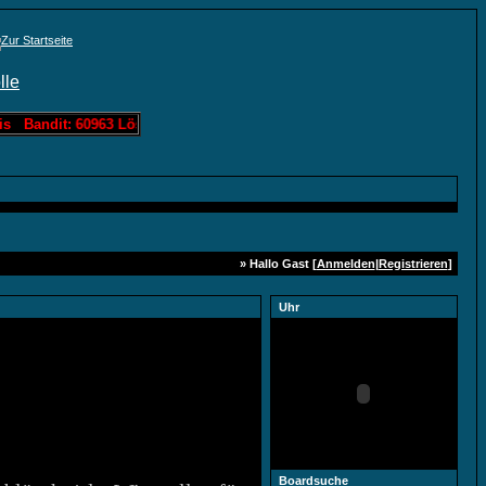
andit: 60963 Löschis Slotmachine: 3000 Löschis Lotto: 121449 Löschi
» Hallo Gast [
Anmelden
|
Registrieren
]
Uhr
Boardsuche