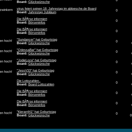
0
Board:
Glückwünsche
virus feiert seinen 18. Jahrestag im abloesche.de Board
0
Board:
Jahrestag Jubiläum
Die BÃ¶rse informiert
0
Board:
Börseninfos
Die BÃ¶rse informiert
0
Board:
Börseninfos
"Sundancer" hat Geburtstag
0
Board:
Glückwünsche
"OdessaBar" hat Geburtstag
0
Board:
Glückwünsche
"JodieLoza" hat Geburtstag
0
Board:
Glückwünsche
"JessV33" hat Geburtstag
0
Board:
Glückwünsche
Die Lottozahlen..
0
Board:
Board Lottozahlen
Die BÃ¶rse informiert
0
Board:
Börseninfos
Die BÃ¶rse informiert
0
Board:
Börseninfos
"Kieran441" hat Geburtstag
0
Board:
Glückwünsche
0