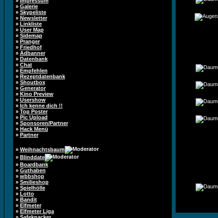
»
Impressum
»
Galerie
»
Skypeliste
»
Newsletter
»
Linkliste
»
User Map
»
Sidemap
»
Pranger
»
Friedhof
»
Adbanner
»
Datenbank
»
Chat
»
Empfehlen
»
Rezeptdatenbank
»
Shoutbox
»
Generator
»
Kino Preview
»
Usershow
»
Ich kenne dich !!
»
Top Poster
»
Pic Upload
»
Sponsoren/Partner
»
Hack Menü
»
Partner
»
Weihnachtsbaum
»
Blinddate
»
Boardbank
»
Guthaben
»
wbbshop
»
Smilieshop
»
Spielhölle
»
Lotto
»
Bandit
»
Elfmeter
»
Elfmeter Liga
»
Safeknacker