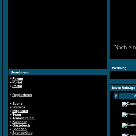
Nach ein
Werbung
Boardmenü
»
Forum
»
Portal
»
Portal
letzte Beiträge
»
Registrieren
#
#
»
Suche
»
Statistik
»
Mitglieder
»
Team
»
Teamseite neu
»
Kalender
»
Gästebuch
»
Spenden
»
Spenderliste