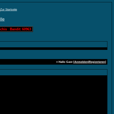
his Bandit: 60963 Löschis Slotmachine: 3000 Löschis Lotto: 121449 L
» Hallo Gast [
Anmelden
|
Registrieren
]