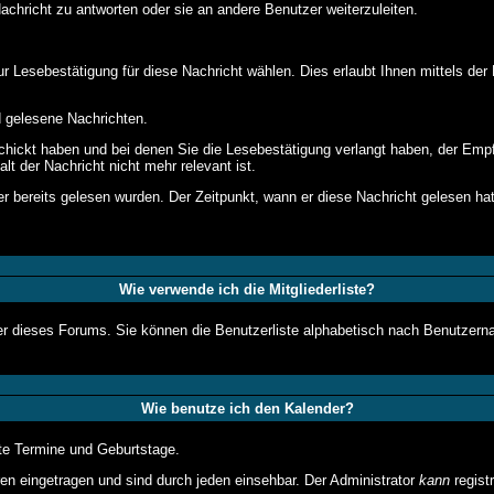
chricht zu antworten oder sie an andere Benutzer weiterzuleiten.
r Lesebestätigung für diese Nachricht wählen. Dies erlaubt Ihnen mittels de
d gelesene Nachrichten.
schickt haben und bei denen Sie die Lesebestätigung verlangt haben, der Emp
lt der Nachricht nicht mehr relevant ist.
 bereits gelesen wurden. Der Zeitpunkt, wann er diese Nachricht gelesen hat
Wie verwende ich die Mitgliederliste?
utzer dieses Forums. Sie können die Benutzerliste alphabetisch nach Benutze
Wie benutze ich den Kalender?
ate Termine und Geburtstage.
n eingetragen und sind durch jeden einsehbar. Der Administrator
kann
registr