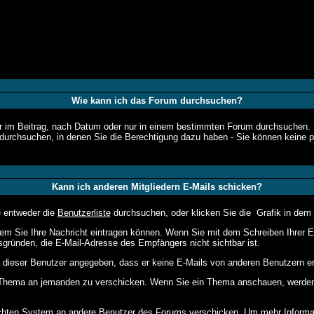
Wie kann ich das Forum durchsuchen?
r im Beitrag, nach Datum oder nur in einem bestimmten Forum durchsuchen. U
durchsuchen, in denen Sie die Berechtigung dazu haben - Sie können keine pr
Kann ich anderen Mitgliedern E-Mails schicken?
e entweder die
Benutzerliste
durchsuchen, oder klicken Sie die
Grafik in dem 
 dem Sie Ihre Nachricht eintragen können. Wenn Sie mit dem Schreiben Ihrer E-
sgründen, die E-Mail-Adresse des Empfängers nicht sichtbar ist.
at dieser Benutzer angegeben, dass er keine E-Mails von anderen Benutzern e
em Thema an jemanden zu verschicken. Wenn Sie ein Thema anschauen, werden S
chten
System an andere Benutzer des Forums verschicken. Um mehr Informatio