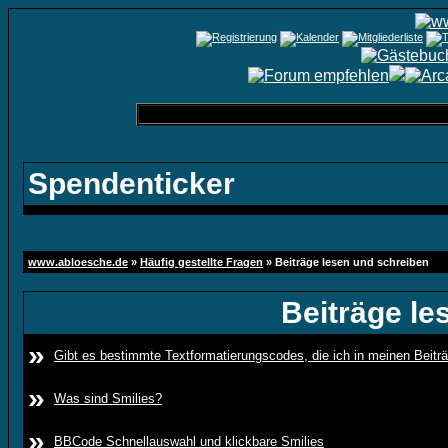
Spendenticker
www.abloesche.de
»
Häufig gestellte Fragen
» Beiträge lesen und schreiben
Beiträge le
»
Gibt es bestimmte Textformatierungscodes, die ich in meinen Beit
»
Was sind Smilies?
»
BBCode Schnellauswahl und klickbare Smilies