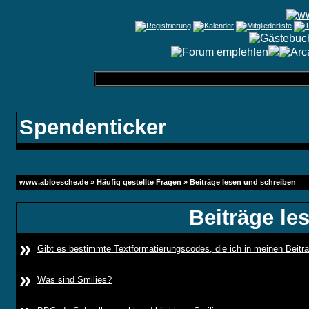
Spendenticker
www.abloesche.de
»
Häufig gestellte Fragen
» Beiträge lesen und schreiben
Beiträge le
»
Gibt es bestimmte Textformatierungscodes, die ich in meinen Beit
»
Was sind Smilies?