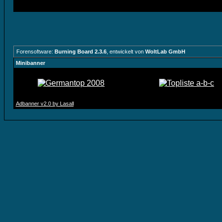
Forensoftware:
Burning Board 2.3.6
, entwickelt von
WoltLab GmbH
Minibanner
Adbanner v2.0 by Lasall