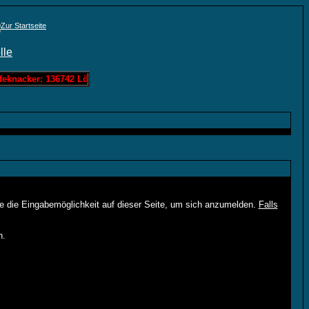
eknacker: 136742 Löschis Zahlenraten: 0 Löschis Bandit: 60963 Lösc
ie die Eingabemöglichkeit auf dieser Seite, um sich anzumelden.
Falls
n.