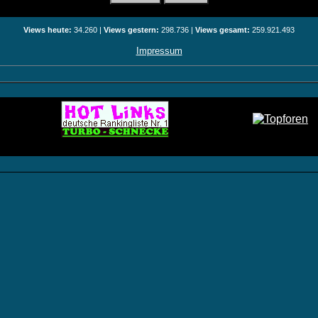
Views heute:
34.260 |
Views gestern:
298.736 |
Views gesamt:
259.921.493
Impressum