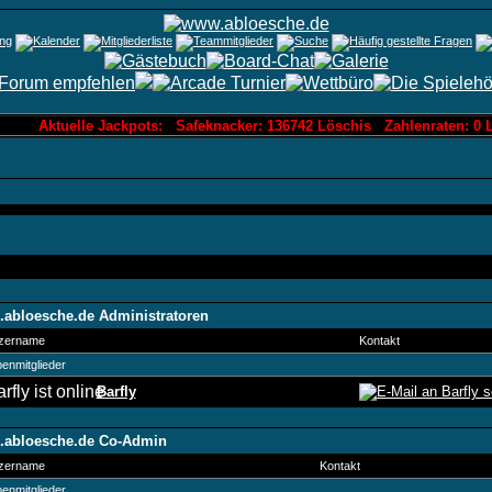
Aktuelle Jackpots: Safeknacker: 136742 Löschis Zahlenraten: 0 
abloesche.de Administratoren
zername
Kontakt
enmitglieder
Barfly
abloesche.de Co-Admin
zername
Kontakt
enmitglieder