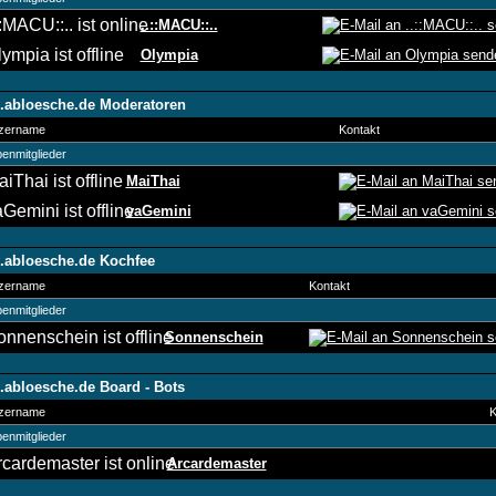
..::MACU::..
Olympia
abloesche.de Moderatoren
zername
Kontakt
enmitglieder
MaiThai
vaGemini
abloesche.de Kochfee
zername
Kontakt
enmitglieder
Sonnenschein
abloesche.de Board - Bots
zername
K
enmitglieder
Arcardemaster