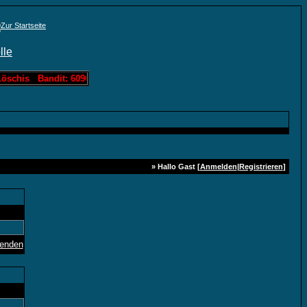
Löschis Bandit: 60963 Löschis Slotmachine: 3000 Löschis Lotto: 1214
» Hallo Gast [
Anmelden
|
Registrieren
]