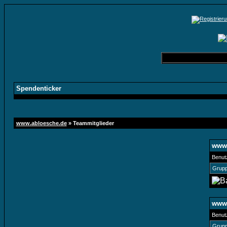
Spendenticker
www.abloesche.de
» Teammitglieder
www.
Benut
Grupp
www.
Benut
Grupp